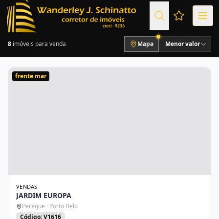
Favoritos (
8
imóveis para venda
Mapa
Menor valor
frente mar
VENDAS
JARDIM EUROPA
Pereque · Porto Belo
Código: V1616