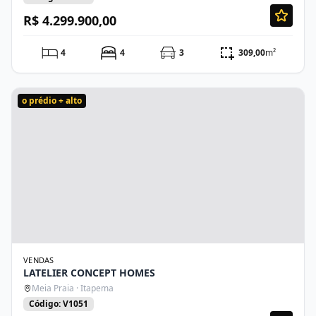
R$ 4.299.900,00
4
4
3
309,00
m²
o prédio + alto
VENDAS
LATELIER CONCEPT HOMES
Meia Praia · Itapema
Código: V1051