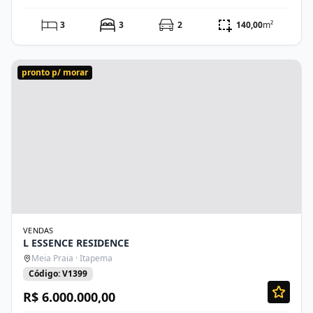
3
3
2
140,00
m²
pronto p/ morar
VENDAS
L ESSENCE RESIDENCE
Meia Praia · Itapema
Código: V1399
R$ 6.000.000,00