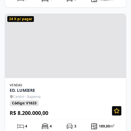
24 X p/ pagar
VENDAS
ED. LUMIERE
Centro · Itapema
Código: V1633
R$ 8.200.000,00
4
4
3
189,00
m²