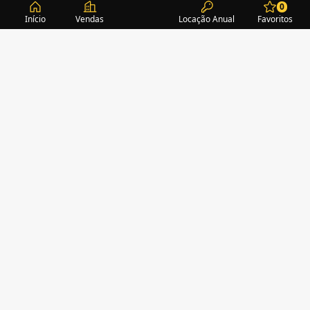
0
Início
Vendas
Locação Anual
Favoritos
CONDOMÍNIOS / EDIFÍCIOS
ITAPEMA
TURMALINA RESIDENCE
(1)
ALEXANDRITA RESIDENCE
(1)
AMAZONITA TOWERS RESIDENCE
(0)
AMETISTA HOME CLUB
(1)
AMETRINA RESIDENCE
(1)
AMON RÁ TOWER
(2)
ÁRIA
(1)