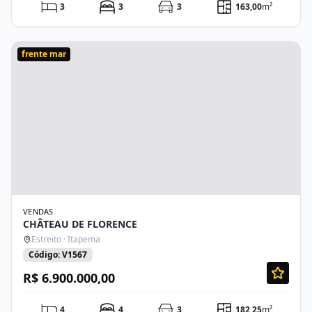
3
3
3
163,00
m²
frente mar
VENDAS
CHÂTEAU DE FLORENCE
Estreito · Itapema
Código: V1567
R$ 6.900.000,00
4
4
3
182,25
m²