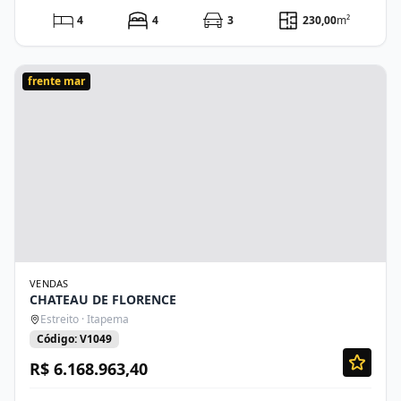
4
4
3
230,00
m²
frente mar
VENDAS
CHATEAU DE FLORENCE
Estreito · Itapema
Código: V1049
R$ 6.168.963,40