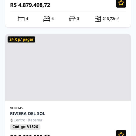
R$ 4.879.498,72
4
4
3
213,72
m²
24 X p/ pagar
VENDAS
RIVIERA DEL SOL
Centro · Itapema
Código: V1526