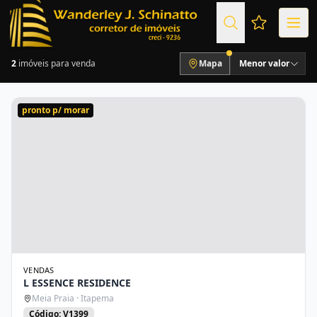
Favoritos (
2
imóveis para venda
Mapa
Menor valor
pronto p/ morar
VENDAS
L ESSENCE RESIDENCE
Meia Praia · Itapema
Código: V1399