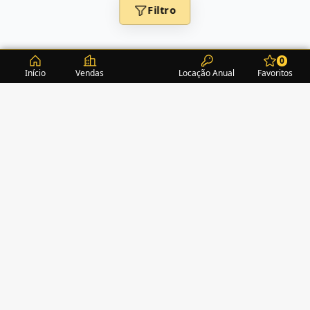
Filtro
0
Início
Vendas
Locação Anual
Favoritos
CONDOMÍNIOS / EDIFÍCIOS
ITAPEMA
TURMALINA RESIDENCE
(1)
ACROPOLE
(2)
ALEXANDRITA RESIDENCE
(1)
AMAZONITA TOWERS RESIDENCE
(0)