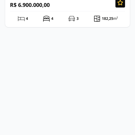
R$ 6.900.000,00
4
4
3
182,25
m²