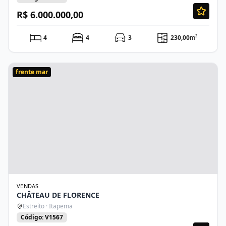
R$ 6.000.000,00
4
4
3
230,00
m²
frente mar
VENDAS
CHÂTEAU DE FLORENCE
Estreito · Itapema
Código: V1567