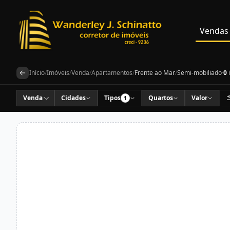
Vendas
Início
/
Imóveis
/
Venda
/
Apartamentos
/
Frente ao Mar
/
Semi-mobiliado
·
0
Venda
Cidades
Tipos
Quartos
Valor
1