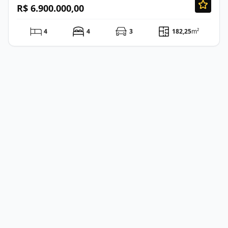
R$ 6.900.000,00
4
4
3
182,25
m²