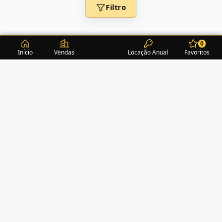
Filtro
0
Início
Vendas
Locação Anual
Favoritos
CONDOMÍNIOS / EDIFÍCIOS
ITAPEMA
TURMALINA RESIDENCE
(1)
ACROPOLE
(2)
ALEXANDRITA RESIDENCE
(1)
AMAZONITA TOWERS RESIDENCE
(0)