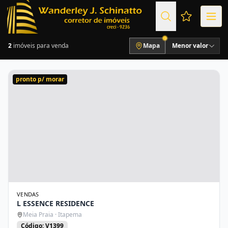
Favoritos (
2
imóveis para venda
Mapa
Menor valor
pronto p/ morar
VENDAS
L ESSENCE RESIDENCE
Meia Praia · Itapema
Código: V1399