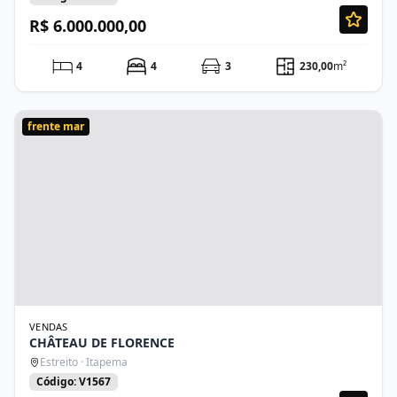
R$ 6.000.000,00
4
4
3
230,00
m²
frente mar
VENDAS
CHÂTEAU DE FLORENCE
Estreito · Itapema
Código: V1567