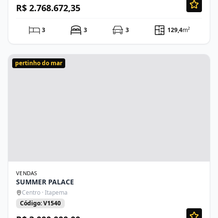
R$ 2.768.672,35
3
3
3
129,4
m²
pertinho do mar
VENDAS
SUMMER PALACE
Centro · Itapema
Código: V1540