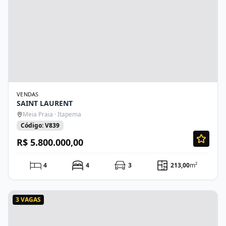
VENDAS
SAINT LAURENT
Meia Praia · Itapema
Código: V839
R$ 5.800.000,00
4
4
3
213,00
m²
3 VAGAS