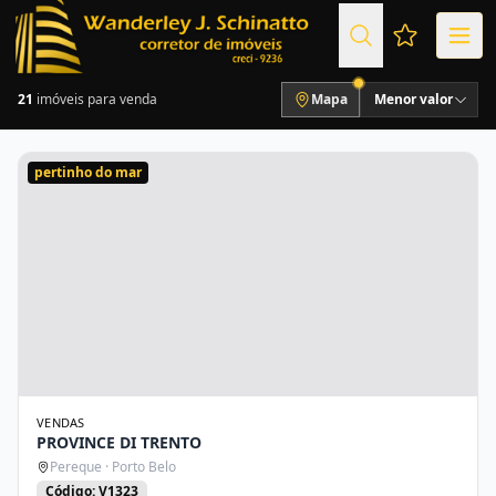
Favoritos (
21
imóveis para venda
Mapa
Menor valor
pertinho do mar
VENDAS
PROVINCE DI TRENTO
Pereque · Porto Belo
Código: V1323