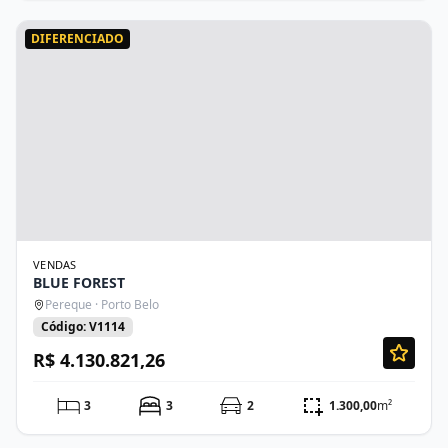
DIFERENCIADO
VENDAS
BLUE FOREST
Pereque · Porto Belo
Código: V1114
R$ 4.130.821,26
3
3
2
1.300,00
m²