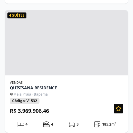
4 SUÍTES
VENDAS
QUISISANA RESIDENCE
Meia Praia · Itapema
Código: V1532
R$ 3.969.906,46
4
4
3
185,2
m²