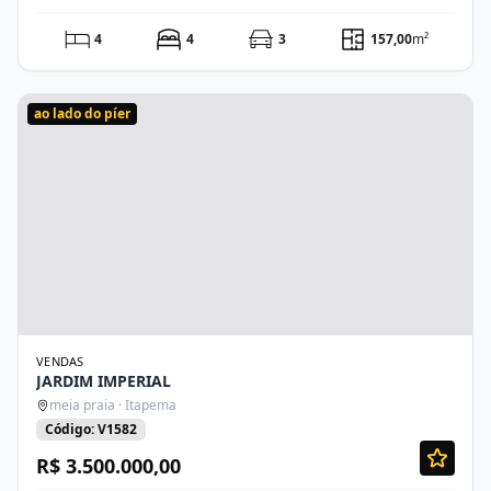
4
4
3
157,00
m²
ao lado do píer
VENDAS
JARDIM IMPERIAL
meia praia · Itapema
Código: V1582
R$ 3.500.000,00