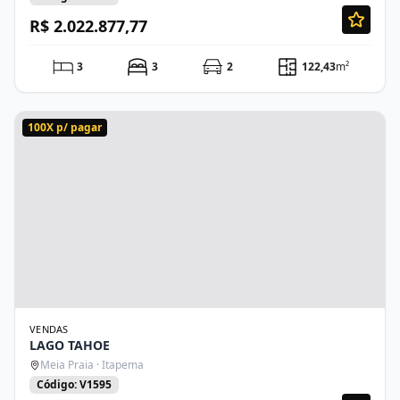
R$ 2.022.877,77
3
3
2
122,43
m²
100X p/ pagar
VENDAS
LAGO TAHOE
Meia Praia · Itapema
Código: V1595