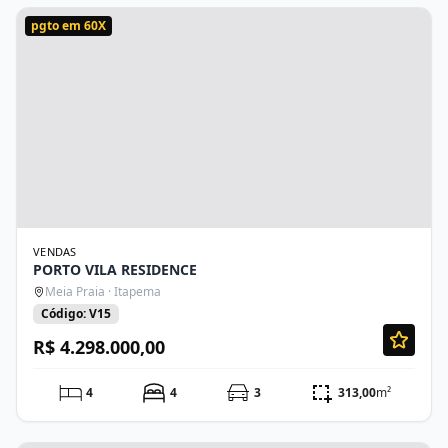
pgto em 60X
VENDAS
PORTO VILA RESIDENCE
Meia Praia · Itapema
Código: V15
R$ 4.298.000,00
4
4
3
313,00
m²