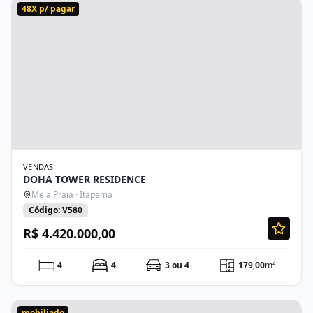
48X p/ pagar
VENDAS
DOHA TOWER RESIDENCE
Meia Praia · Itapema
Código: V580
R$ 4.420.000,00
4
4
3 ou 4
179,00
m²
mobiliado