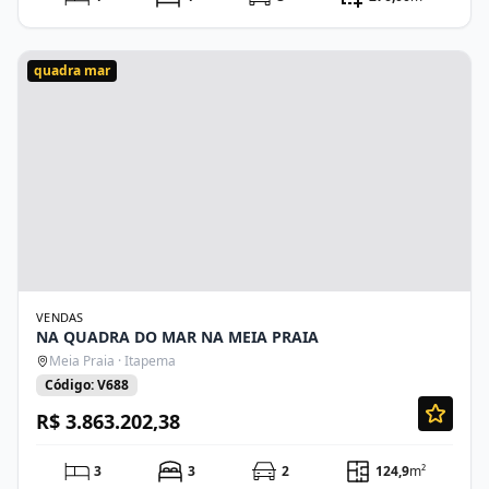
quadra mar
VENDAS
NA QUADRA DO MAR NA MEIA PRAIA
Meia Praia · Itapema
Código: V688
R$ 3.863.202,38
3
3
2
124,9
m²