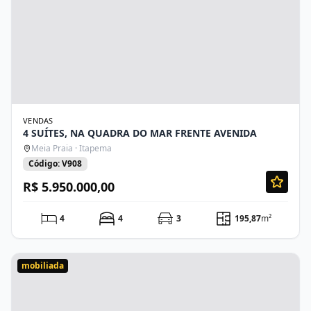
VENDAS
4 SUÍTES, NA QUADRA DO MAR FRENTE AVENIDA
Meia Praia · Itapema
Código: V908
R$ 5.950.000,00
4
4
3
195,87
m²
mobiliada