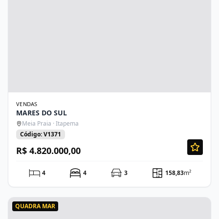
VENDAS
MARES DO SUL
Meia Praia · Itapema
Código: V1371
R$ 4.820.000,00
4
4
3
158,83
m²
QUADRA MAR