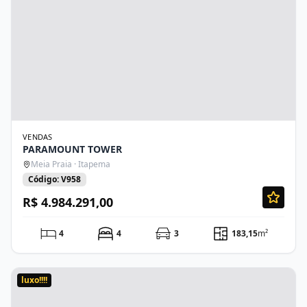
VENDAS
PARAMOUNT TOWER
Meia Praia · Itapema
Código: V958
R$ 4.984.291,00
4
4
3
183,15
m²
luxo!!!!