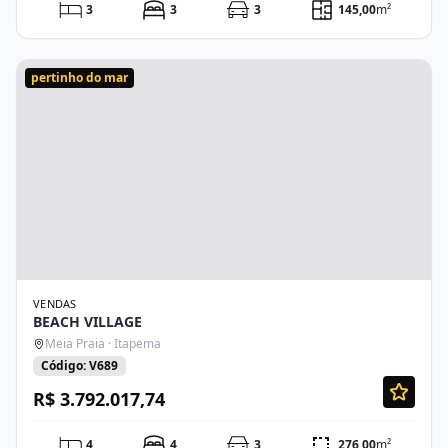
3
3
3
145,00
m²
pertinho do mar
VENDAS
BEACH VILLAGE
Meia Praia · Itapema
Código: V689
R$ 3.792.017,74
4
4
3
276,00
m²