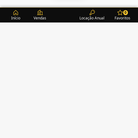
0
Início
Vendas
Locação Anual
Favoritos
CONDOMÍNIOS / EDIFÍCIOS
ITAPEMA
TURMALINA RESIDENCE
(1)
ALEXANDRITA RESIDENCE
(1)
AMAZONITA TOWERS RESIDENCE
(0)
AMETISTA HOME CLUB
(1)
AMETRINA RESIDENCE
(1)
AMON RÁ TOWER
(2)