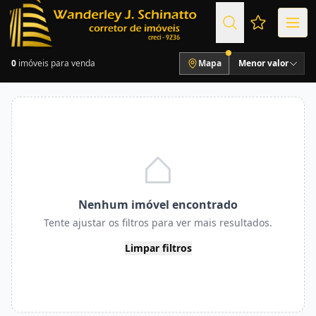
Favoritos (
0
imóveis para venda
Mapa
Menor valor
Nenhum imóvel encontrado
Tente ajustar os filtros para ver mais resultados.
Limpar filtros