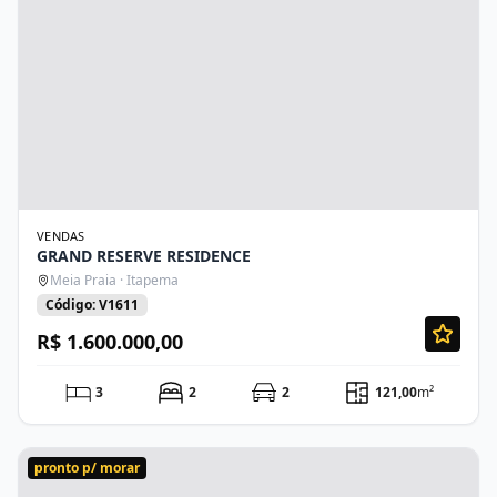
VENDAS
GRAND RESERVE RESIDENCE
Meia Praia · Itapema
Código: V1611
R$ 1.600.000,00
3
2
2
121,00
m²
pronto p/ morar