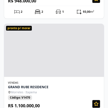
R$ 948.000,00
2
2
1
93,00
m²
pronto p/ morar
VENDAS
GRAND RUBI RESIDENCE
Morretes · Itapema
Código: V1470
R$ 1.100.000,00