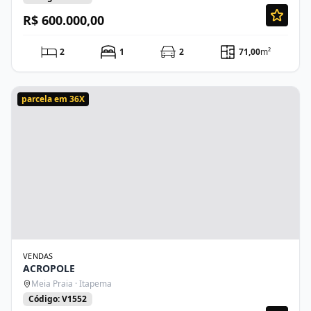
R$ 600.000,00
2
1
2
71,00
m²
parcela em 36X
VENDAS
ACROPOLE
Meia Praia · Itapema
Código: V1552