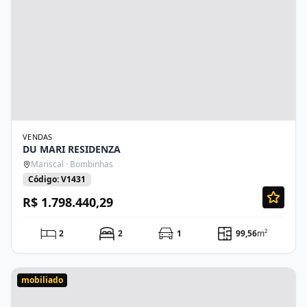
VENDAS
DU MARI RESIDENZA
Mariscal · Bombinhas
Código: V1431
R$ 1.798.440,29
2
2
1
99,56
m²
mobiliado