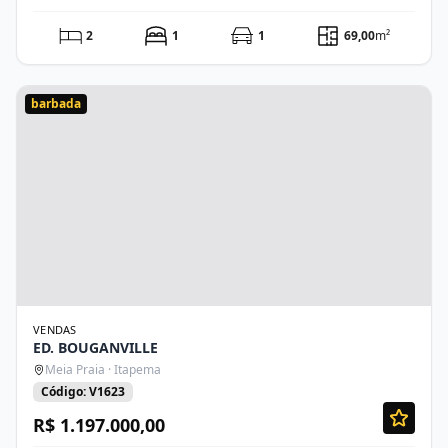
2
1
1
69,00
m²
barbada
VENDAS
ED. BOUGANVILLE
Meia Praia · Itapema
Código: V1623
R$ 1.197.000,00