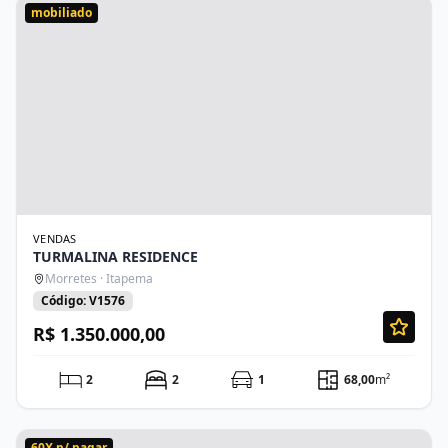
mobiliado
VENDAS
TURMALINA RESIDENCE
Morretes · Itapema
Código: V1576
R$ 1.350.000,00
2
2
1
68,00
m²
60X p/ pagar