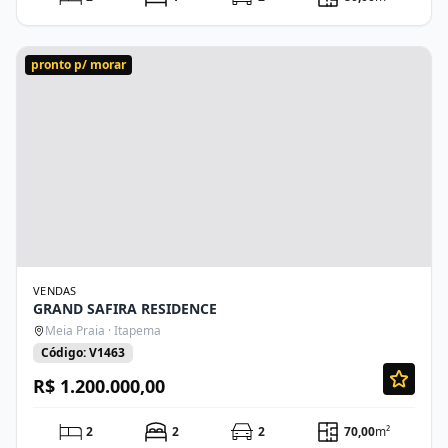
pronto p/ morar
VENDAS
GRAND SAFIRA RESIDENCE
Meia Praia · Itapema
Código: V1463
R$ 1.200.000,00
2
2
2
70,00
m²