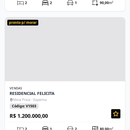
2
2
1
90,00
m²
pronto p/ morar
VENDAS
RESIDENCIAL FELICITA
Meia Praia · Itapema
Código: V1503
R$ 1.200.000,00
2
1
2
80,00
m²