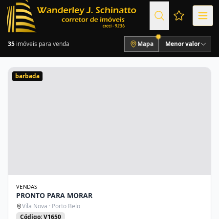
Favoritos (
35
imóveis para venda
Mapa
Menor valor
barbada
VENDAS
PRONTO PARA MORAR
Vila Nova · Porto Belo
Código: V1650