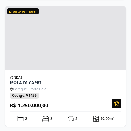
pronto p/ morar
VENDAS
ISOLA DI CAPRI
Pereque · Porto Belo
Código: V1456
R$ 1.250.000,00
2
2
2
92,00
m²