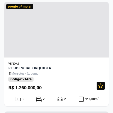
pronto p/ morar
VENDAS
RESIDENCIAL ORQUIDEA
Morretes · Itapema
Código: V1474
R$ 1.260.000,00
3
2
2
116,00
m²