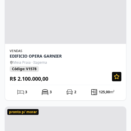
VENDAS
EDIFICIO OPERA GARNIER
Meia Praia · Itapema
Código: V1578
R$ 2.100.000,00
3
3
2
125,00
m²
pronto p/ morar