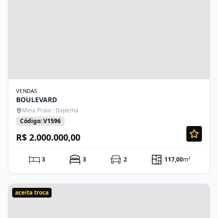
VENDAS
BOULEVARD
Meia Praia · Itapema
Código: V1596
R$ 2.000.000,00
3
3
2
117,00
m²
aceita troca