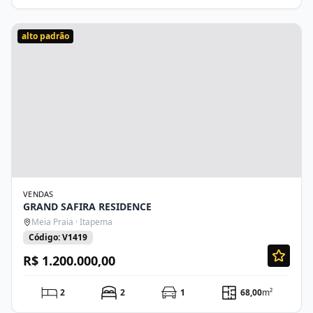
alto padrão
VENDAS
GRAND SAFIRA RESIDENCE
Meia Praia · Itapema
Código: V1419
R$ 1.200.000,00
2
2
1
68,00
m²