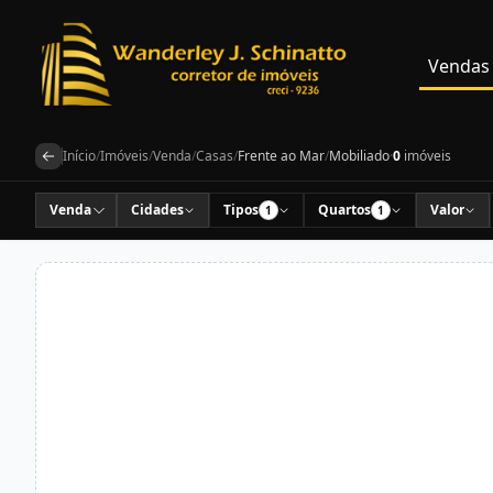
Vendas
Início
/
Imóveis
/
Venda
/
Casas
/
Frente ao Mar
/
Mobiliado
·
0
imóveis
Venda
Cidades
Tipos
Quartos
Valor
1
1