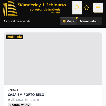
Favoritos (
1
imóvel para venda
Mapa
Menor valor
mobiliada
VENDAS
CASA EM PORTO BELO
Vila Nova · Porto Belo
Código: V1612