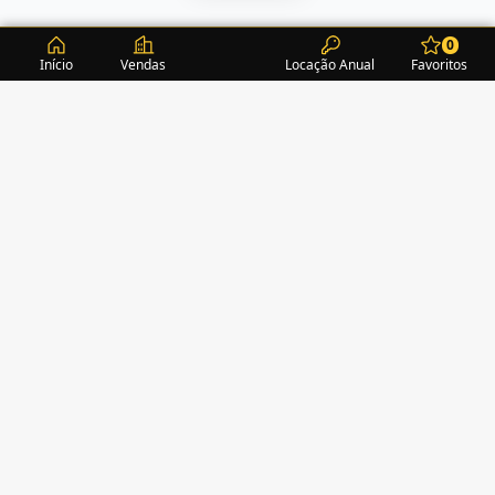
0
Início
Vendas
Locação Anual
Favoritos
CONDOMÍNIOS / EDIFÍCIOS
ITAPEMA
TURMALINA RESIDENCE
(1)
ALEXANDRITA RESIDENCE
(1)
AMAZONITA TOWERS RESIDENCE
(0)
AMETISTA HOME CLUB
(1)
AMETRINA RESIDENCE
(1)
AMON RÁ TOWER
(2)