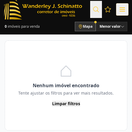
Favoritos (
0
imóveis para venda
Mapa
Menor valor
Nenhum imóvel encontrado
Tente ajustar os filtros para ver mais resultados.
Limpar filtros