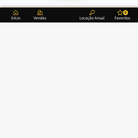
0
Início
Vendas
Locação Anual
Favoritos
CONDOMÍNIOS / EDIFÍCIOS
ITAPEMA
TURMALINA RESIDENCE
(1)
ALEXANDRITA RESIDENCE
(1)
AMAZONITA TOWERS RESIDENCE
(0)
AMETISTA HOME CLUB
(1)
AMETRINA RESIDENCE
(1)
AMON RÁ TOWER
(2)