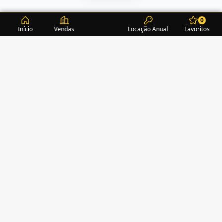
0
Início
Vendas
Locação Anual
Favoritos
CONDOMÍNIOS / EDIFÍCIOS
ITAPEMA
TURMALINA RESIDENCE
(1)
ALEXANDRITA RESIDENCE
(1)
AMAZONITA TOWERS RESIDENCE
(0)
AMETISTA HOME CLUB
(1)
AMETRINA RESIDENCE
(1)
AMON RÁ TOWER
(2)