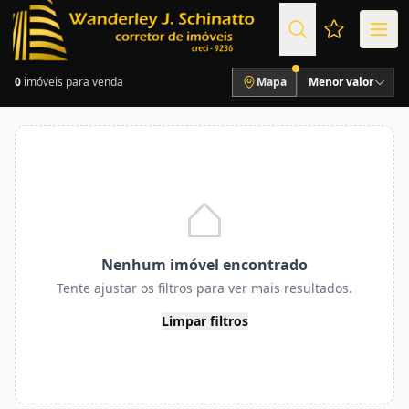
Favoritos (
0
imóveis para venda
Mapa
Menor valor
Nenhum imóvel encontrado
Tente ajustar os filtros para ver mais resultados.
Limpar filtros