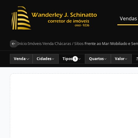
Vendas
Início
/
Imóveis
/
Venda
/
Chácaras / Sítios
/
Frente ao Mar
/
Mobiliado e Sem
Venda
Cidades
Tipos
Quartos
Valor
1