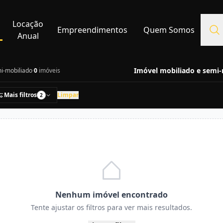
Locação
Empreendimentos
Quem Somos
Anual
Imóvel mobiliado e semi-
i-mobiliado
·
0
imóveis
Mais filtros
Limpar
2
Nenhum imóvel encontrado
Tente ajustar os filtros para ver mais resultados.