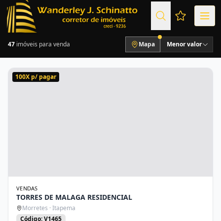
Favoritos (
47
imóveis para venda
Mapa
Menor valor
100X p/ pagar
VENDAS
TORRES DE MALAGA RESIDENCIAL
Morretes · Itapema
Código: V1465