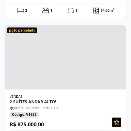
2
1
1
64,00
m²
pgto parcelado
VENDAS
2 SUÍTES ANDAR ALTO!
Jardim Dourado · Porto Belo
Código: V1652
R$ 875.000,00