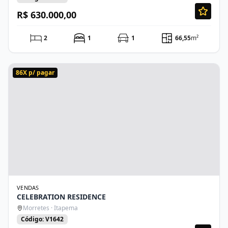
R$ 630.000,00
2
1
1
66,55
m²
86X p/ pagar
VENDAS
CELEBRATION RESIDENCE
Morretes · Itapema
Código: V1642