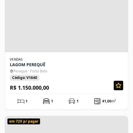
VENDAS
LAGOM PEREQUÊ
Pereque · Porto Belo
Código: V1640
R$ 1.150.000,00
1
1
1
41,00
m²
em 72X p/ pagar