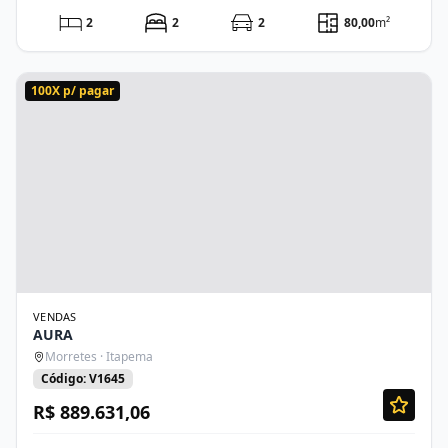
2
2
2
80,00
m²
100X p/ pagar
VENDAS
AURA
Morretes · Itapema
Código: V1645
R$ 889.631,06