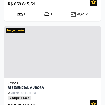
R$ 659.815,51
1
1
46,00
m²
lançamento
VENDAS
RESIDENCIAL AURORA
Morretes · Itapema
Código: V1364