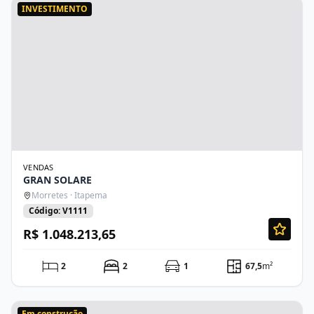
INVESTIMENTO
VENDAS
GRAN SOLARE
Morretes · Itapema
Código: V1111
R$ 1.048.213,65
2
2
1
67,5
m²
Em construção