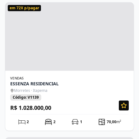
em 72X p/pagar
VENDAS
ESSENZA RESIDENCIAL
Morretes · Itapema
Código: V1139
R$ 1.028.000,00
2
2
1
70,00
m²