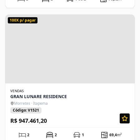
100X p/ pagar
VENDAS
GRAN LUNARE RESIDENCE
Morretes · Itapema
Código: V1521
R$ 947.461,20
2
2
1
69,4
m²