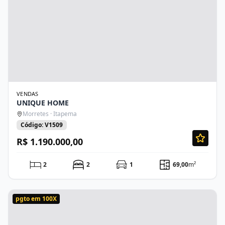
VENDAS
UNIQUE HOME
Morretes · Itapema
Código: V1509
R$ 1.190.000,00
2
2
1
69,00
m²
pgto em 100X