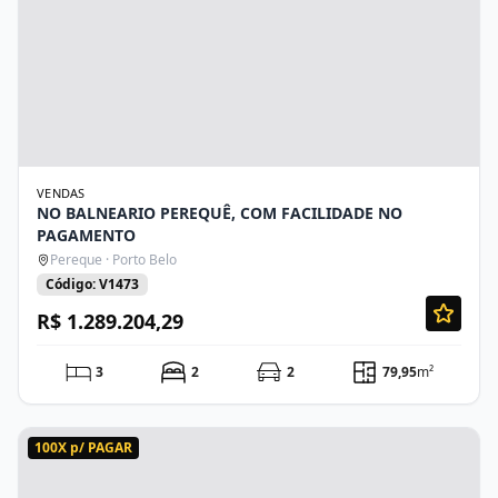
VENDAS
NO BALNEARIO PEREQUÊ, COM FACILIDADE NO
PAGAMENTO
Pereque · Porto Belo
Código: V1473
R$ 1.289.204,29
3
2
2
79,95
m²
100X p/ PAGAR