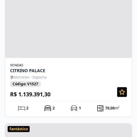
VENDAS
CITRINO PALACE
Morretes · Itapema
Código: V1527
R$ 1.139.391,30
2
2
1
70,00
m²
fantástico