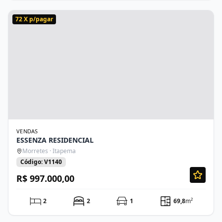
72 X p/pagar
VENDAS
ESSENZA RESIDENCIAL
Morretes · Itapema
Código: V1140
R$ 997.000,00
2
2
1
69,8
m²