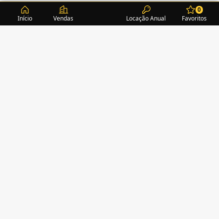
0
Início
Vendas
Locação Anual
Favoritos
CONDOMÍNIOS / EDIFÍCIOS
ITAPEMA
TURMALINA RESIDENCE
(1)
ALEXANDRITA RESIDENCE
(1)
AMAZONITA TOWERS RESIDENCE
(0)
AMETISTA HOME CLUB
(1)
AMETRINA RESIDENCE
(1)
AMON RÁ TOWER
(2)
ÁRIA
(1)