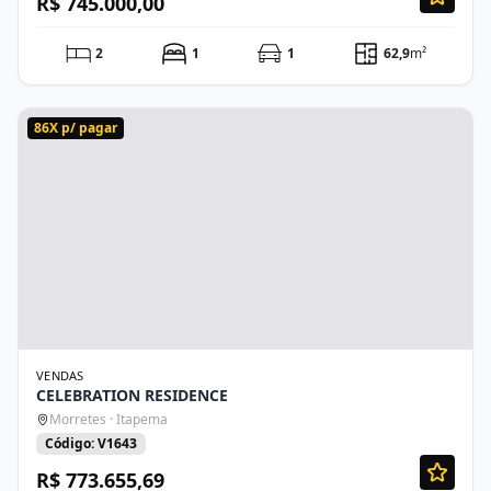
R$ 745.000,00
2
1
1
62,9
m²
86X p/ pagar
VENDAS
CELEBRATION RESIDENCE
Morretes · Itapema
Código: V1643
R$ 773.655,69