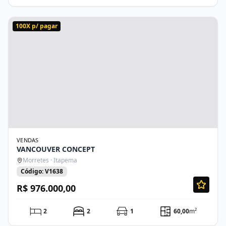
100X p/ pagar
VENDAS
VANCOUVER CONCEPT
Morretes · Itapema
Código: V1638
R$ 976.000,00
2
2
1
60,00
m²