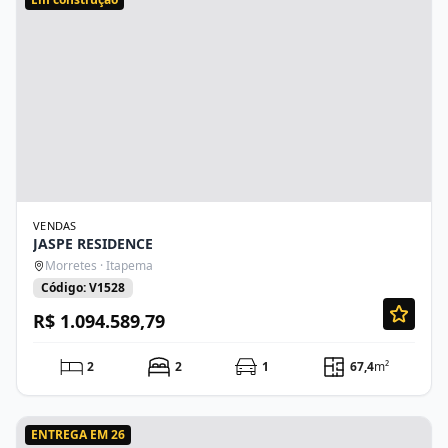
VENDAS
JASPE RESIDENCE
Morretes · Itapema
Código: V1528
R$ 1.094.589,79
2
2
1
67,4
m²
ENTREGA EM 26