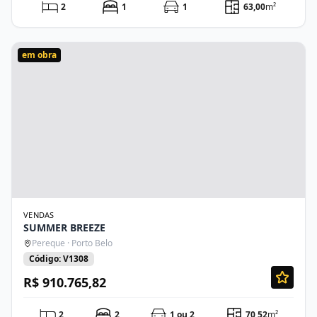
2
1
1
63,00
m²
em obra
VENDAS
SUMMER BREEZE
Pereque · Porto Belo
Código: V1308
R$ 910.765,82
2
2
1 ou 2
70,52
m²