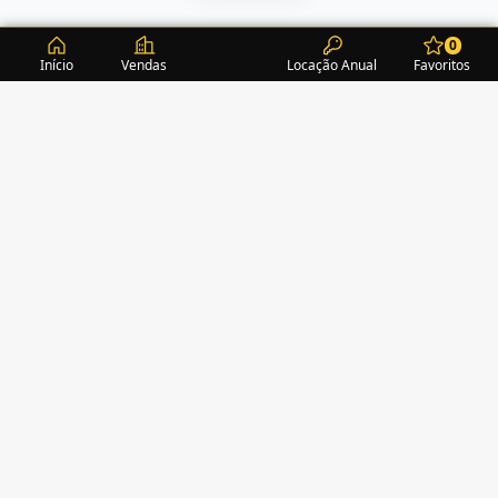
0
Início
Vendas
Locação Anual
Favoritos
CONDOMÍNIOS / EDIFÍCIOS
ITAPEMA
TURMALINA RESIDENCE
(1)
ALEXANDRITA RESIDENCE
(1)
AMAZONITA TOWERS RESIDENCE
(0)
AMETISTA HOME CLUB
(1)
AMETRINA RESIDENCE
(1)
AMON RÁ TOWER
(2)