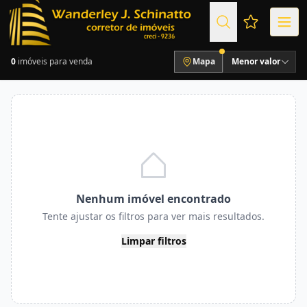
Favoritos (
0
imóveis para venda
Mapa
Menor valor
Nenhum imóvel encontrado
Tente ajustar os filtros para ver mais resultados.
Limpar filtros