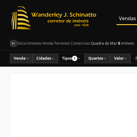
Vendas
Início
/
Imóveis
/
Venda
/
Terrenos Comerciais
/
Quadra do Mar
·
0
imóveis
Venda
Cidades
Tipos
Quartos
Valor
1