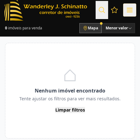
Favoritos (
0
imóveis para venda
Mapa
Menor valor
Nenhum imóvel encontrado
Tente ajustar os filtros para ver mais resultados.
Limpar filtros