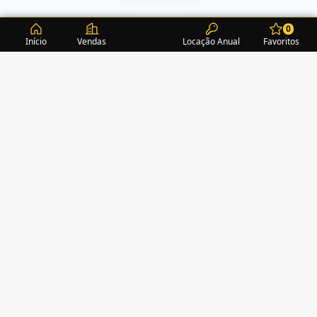
0
Início
Vendas
Locação Anual
Favoritos
CONDOMÍNIOS / EDIFÍCIOS
ITAPEMA
TURMALINA RESIDENCE
(1)
ALEXANDRITA RESIDENCE
(1)
AMAZONITA TOWERS RESIDENCE
(0)
AMETISTA HOME CLUB
(1)
AMETRINA RESIDENCE
(1)
AMON RÁ TOWER
(2)