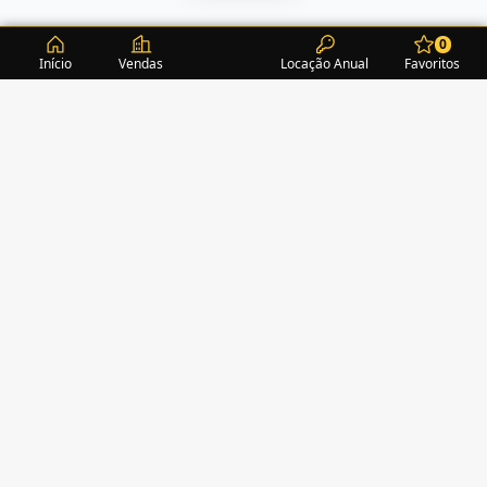
0
Início
Vendas
Locação Anual
Favoritos
CONDOMÍNIOS / EDIFÍCIOS
ITAPEMA
TURMALINA RESIDENCE
(1)
ALEXANDRITA RESIDENCE
(1)
AMAZONITA TOWERS RESIDENCE
(0)
AMETISTA HOME CLUB
(1)
AMETRINA RESIDENCE
(1)
AMON RÁ TOWER
(2)