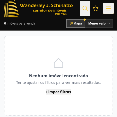
Favoritos (
0
imóveis para venda
Mapa
Menor valor
Nenhum imóvel encontrado
Tente ajustar os filtros para ver mais resultados.
Limpar filtros