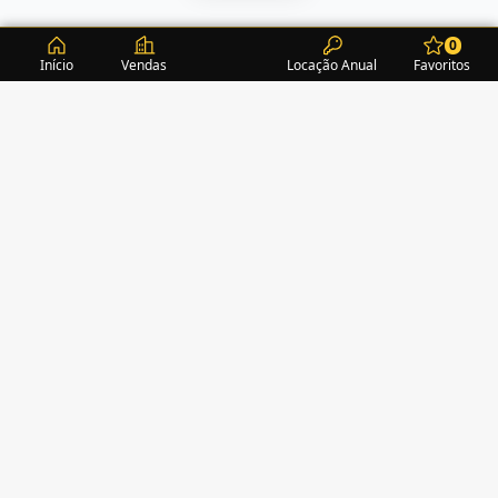
0
Início
Vendas
Locação Anual
Favoritos
CONDOMÍNIOS / EDIFÍCIOS
ITAPEMA
TURMALINA RESIDENCE
(1)
ALEXANDRITA RESIDENCE
(1)
AMAZONITA TOWERS RESIDENCE
(0)
AMETISTA HOME CLUB
(1)
AMETRINA RESIDENCE
(1)
AMON RÁ TOWER
(2)