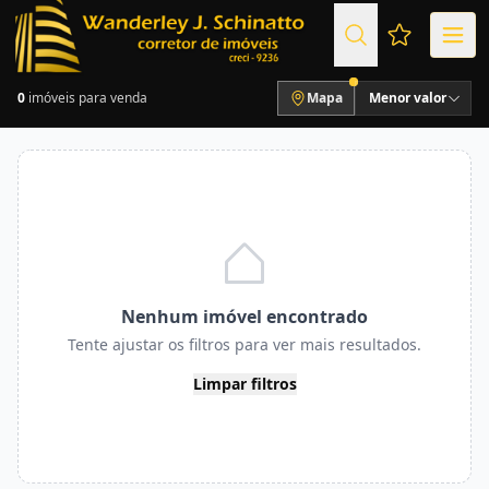
Favoritos (
0
imóveis para venda
Mapa
Menor valor
Nenhum imóvel encontrado
Tente ajustar os filtros para ver mais resultados.
Limpar filtros