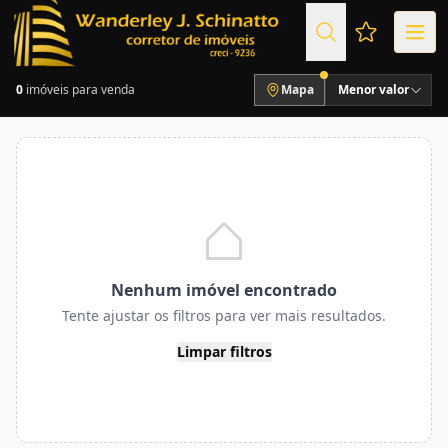
Favoritos (
0
imóveis para venda
Mapa
Menor valor
Nenhum imóvel encontrado
Tente ajustar os filtros para ver mais resultados.
Limpar filtros