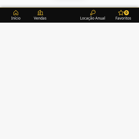
0
Início
Vendas
Locação Anual
Favoritos
CONDOMÍNIOS / EDIFÍCIOS
ITAPEMA
TURMALINA RESIDENCE
(1)
ACROPOLE
(2)
ALEXANDRITA RESIDENCE
(1)
AMAZONITA TOWERS RESIDENCE
(0)
AMETISTA HOME CLUB
(1)
AMETRINA RESIDENCE
(1)