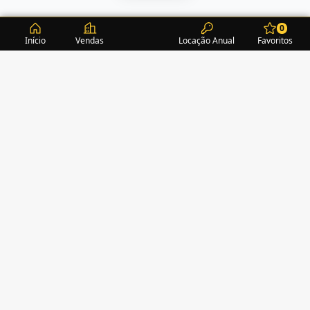
0
Início
Vendas
Locação Anual
Favoritos
CONDOMÍNIOS / EDIFÍCIOS
ITAPEMA
TURMALINA RESIDENCE
(1)
ACROPOLE
(2)
ALEXANDRITA RESIDENCE
(1)
AMAZONITA TOWERS RESIDENCE
(0)
AMETISTA HOME CLUB
(1)
AMETRINA RESIDENCE
(1)