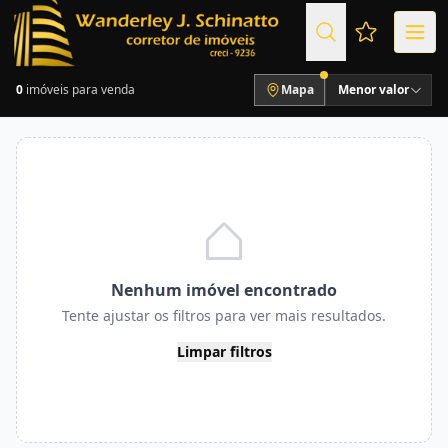
Favoritos (
0
imóveis para venda
Mapa
Menor valor
Nenhum imóvel encontrado
Tente ajustar os filtros para ver mais resultados.
Limpar filtros