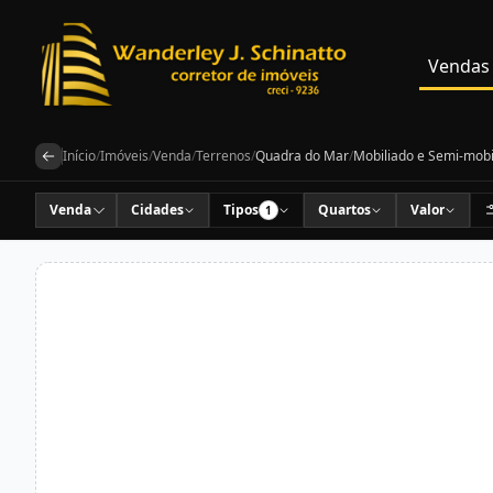
Vendas
Início
/
Imóveis
/
Venda
/
Terrenos
/
Quadra do Mar
/
Mobiliado e Semi-mobi
Venda
Cidades
Tipos
Quartos
Valor
1