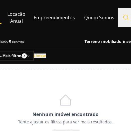
Locação
Empreendimentos
Quem Somos
Anual
Terreno mobiliado e s
liado
·
0
imóveis
Mais filtros
Limpar
2
Nenhum imóvel encontrado
Tente ajustar os filtros para ver mais resultados.