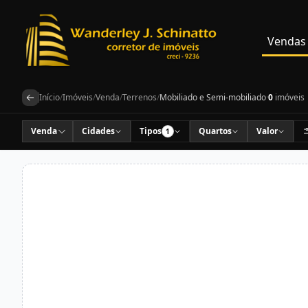
Vendas
Início
/
Imóveis
/
Venda
/
Terrenos
/
Mobiliado e Semi-mobiliado
·
0
imóveis
Venda
Cidades
Tipos
Quartos
Valor
1