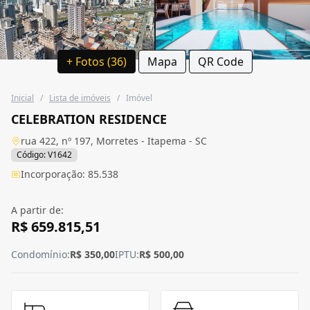
+ Fotos (36)
Mapa
QR Code
Inicial
/
Lista de imóveis
/
Imóvel
CELEBRATION RESIDENCE
rua 422, nº 197, Morretes - Itapema - SC
Código: V1642
Incorporação: 85.538
A partir de:
R$ 659.815,51
Condomínio:
R$ 350,00
IPTU:
R$ 500,00