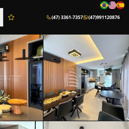
(47) 3361-7357
(47)991120876
Favoritos (0 itens)