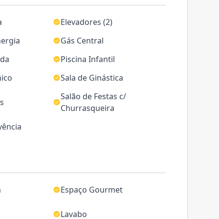
a
Elevadores (2)
ergia
Gás Central
ida
Piscina Infantil
nico
Sala de Ginástica
Salão de Festas c/
as
Churrasqueira
vência
a
Espaço Gourmet
Lavabo