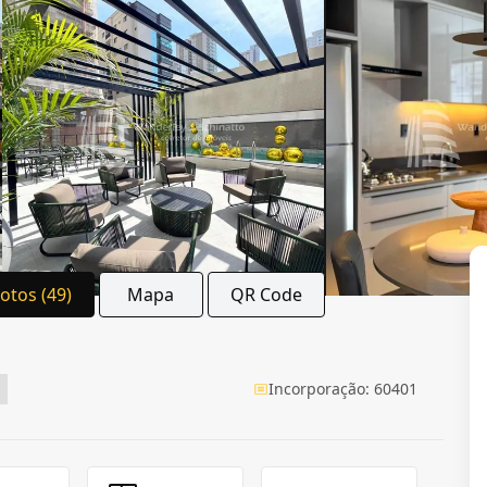
Fotos (49)
Mapa
QR Code
Incorporação: 60401