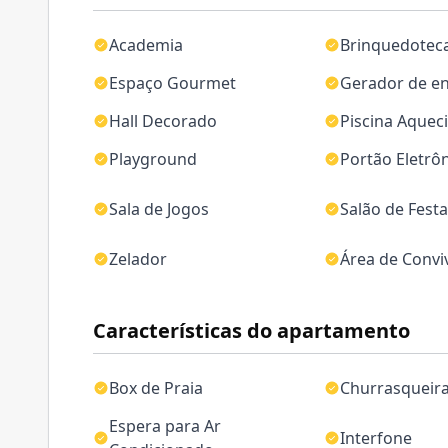
Academia
Brinquedotec
Espaço Gourmet
Gerador de en
Hall Decorado
Piscina Aquec
Playground
Portão Eletrô
Sala de Jogos
Salão de Fest
Zelador
Área de Convi
Características do apartamento
Box de Praia
Churrasqueir
Espera para Ar
Interfone