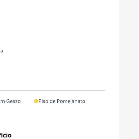
ha
em Gesso
Piso de Porcelanato
ício