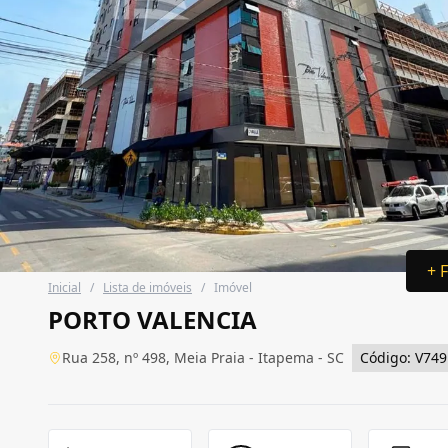
+ 
Inicial
/
Lista de imóveis
/
Imóvel
PORTO VALENCIA
Rua 258, nº 498, Meia Praia - Itapema - SC
Código: V749