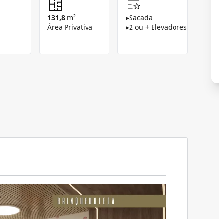
131,8
m²
▸
Sacada
Área Privativa
▸
2 ou + Elevadores