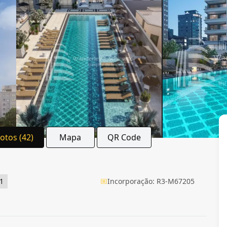
Fotos (42)
Mapa
QR Code
1
Incorporação: R3-M67205