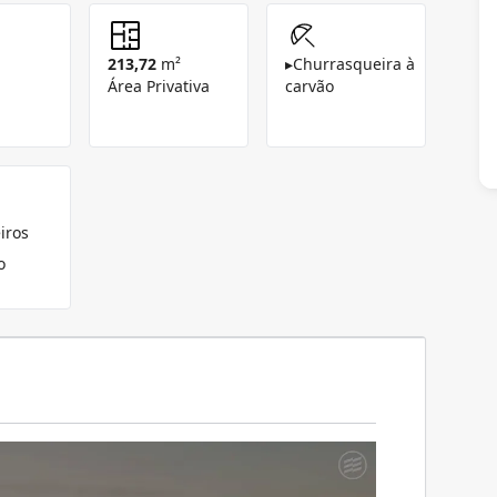
213,72
m²
▸
Churrasqueira à
Área Privativa
carvão
iros
o