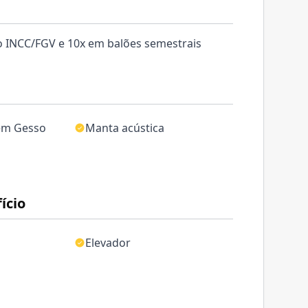
lo INCC/FGV e 10x em balões semestrais
em Gesso
Manta acústica
ício
Elevador