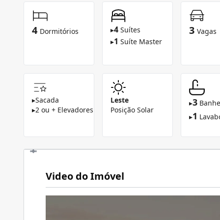
4
3
4
▸
Suítes
Dormitórios
Vagas
1
▸
Suíte Master
▸
Sacada
Leste
3
▸
Banhe
▸
2 ou + Elevadores
Posição Solar
1
▸
Lavab
Video do Imóvel