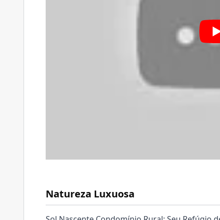
Natureza Luxuosa
Sol Nascente Condomínio Rural: Seu Refúgio d