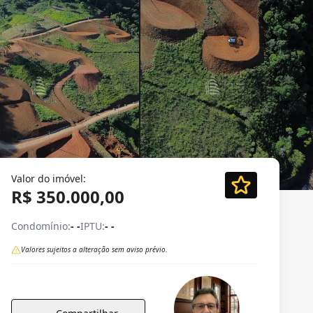
Valor do imóvel:
R$ 350.000,00
Condomínio:
- -
IPTU:
- -
Valores sujeitos a alteração sem aviso prévio.