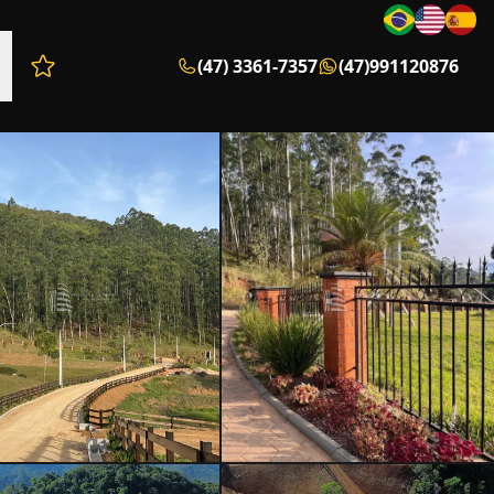
(47) 3361-7357
(47)991120876
Favoritos (0 itens)