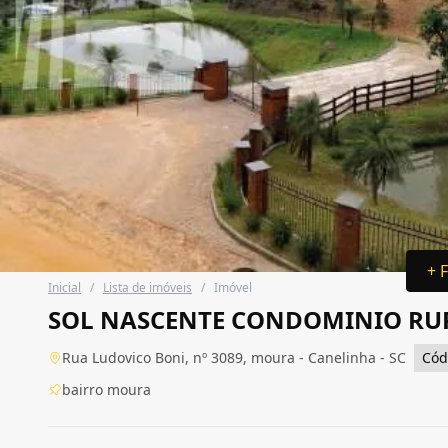
+ 
Inicial
/
Lista de imóveis
/
Imóvel
SOL NASCENTE CONDOMINIO RU
Rua Ludovico Boni, nº 3089, moura - Canelinha - SC
Cód
bairro moura