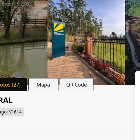
Fotos (27)
Mapa
QR Code
RAL
igo: V1614