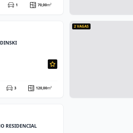
1
70,00
m²
2 VAGAS
DINSKI
3
120,00
m²
O RESIDENCIAL