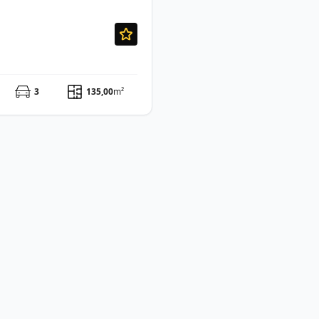
3
135,00
m²