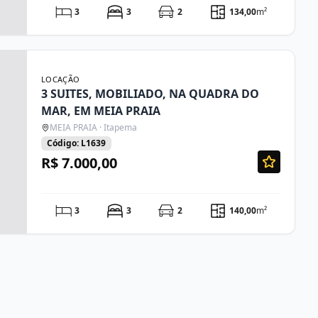
3
3
2
134,00
m²
LOCAÇÃO
3 SUITES, MOBILIADO, NA QUADRA DO
MAR, EM MEIA PRAIA
MEIA PRAIA · Itapema
Código: L1639
R$ 7.000,00
3
3
2
140,00
m²