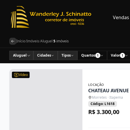
Vendas
Início
/
Imóveis
/
Aluguel
·
5
imóveis
Aluguel
Cidades
Tipos
Quartos
Valor
1
1
Vídeo
LOCAÇÃO
CHATEAU AVENUE
Morretes · Itapema
Código: L1618
R$ 3.300,00