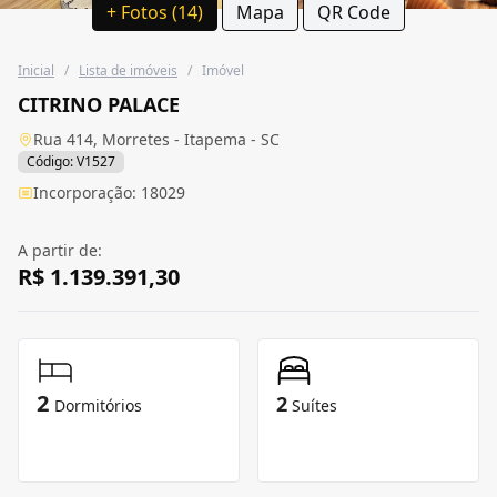
+ Fotos (14)
Mapa
QR Code
Inicial
/
Lista de imóveis
/
Imóvel
CITRINO PALACE
Rua 414, Morretes - Itapema - SC
Código: V1527
Incorporação: 18029
A partir de:
R$ 1.139.391,30
2
2
Dormitórios
Suítes