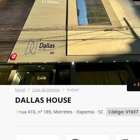
+ 
Inicial
/
Lista de imóveis
/
Imóvel
DALLAS HOUSE
rua 410, nº 189, Morretes - Itapema - SC
Código: V1637