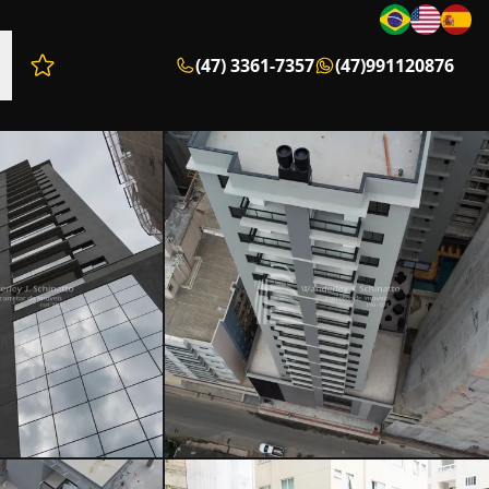
(47) 3361-7357
(47)991120876
Favoritos (0 itens)