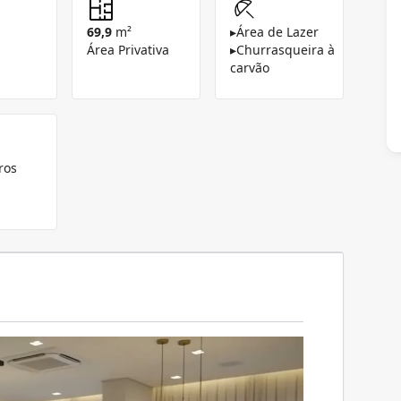
69,9
m²
▸
Área de Lazer
Área Privativa
▸
Churrasqueira à
carvão
ros