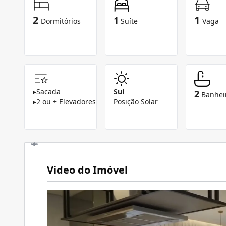
2
1
1
Dormitórios
Suíte
Vaga
▸
Sacada
Sul
2
Banhei
▸
2 ou + Elevadores
Posição Solar
Video do Imóvel