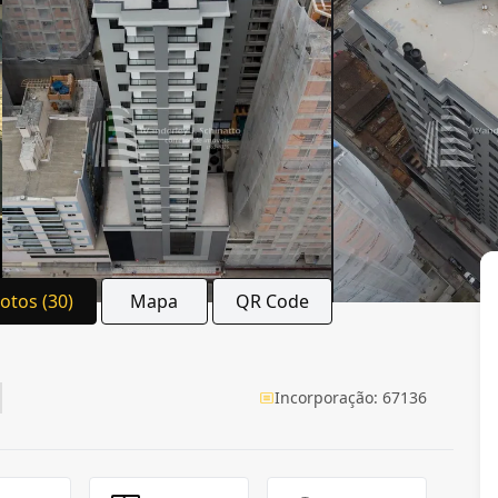
Fotos (30)
Mapa
QR Code
Incorporação: 67136