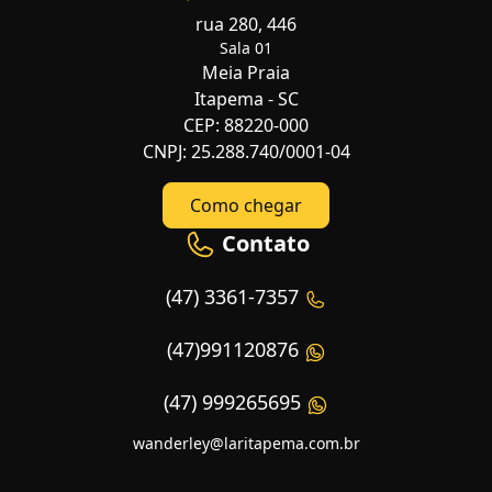
rua 280, 446
Sala 01
Meia Praia
Itapema - SC
CEP: 88220-000
CNPJ: 25.288.740/0001-04
Como chegar
Contato
(47) 3361-7357
(47)991120876
(47) 999265695
wanderley@laritapema.com.br