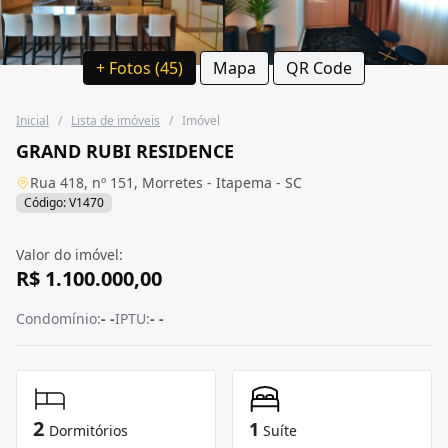
+ Fotos (45)
Mapa
QR Code
Inicial
/
Lista de imóveis
/
Imóvel
GRAND RUBI RESIDENCE
Rua 418, nº 151, Morretes - Itapema - SC
Código: V1470
Valor do imóvel:
R$ 1.100.000,00
Condomínio:
- -
IPTU:
- -
2
1
Dormitórios
Suíte