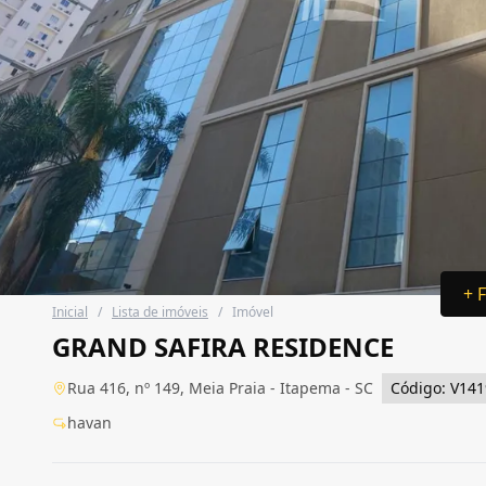
+ 
Inicial
/
Lista de imóveis
/
Imóvel
GRAND SAFIRA RESIDENCE
Rua 416, nº 149, Meia Praia - Itapema - SC
Código: V141
havan