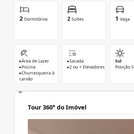
2
1
2
Dormitórios
Suítes
Vaga
▸
Área de Lazer
▸
Sacada
Sul
▸
Piscina
▸
2 ou + Elevadores
Posição S
▸
Churrasqueira à
carvão
Tour 360° do Imóvel