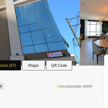
Fotos (67)
Mapa
QR Code
9
Incorporação: 66597