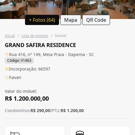
+ Fotos (64)
Mapa
QR Code
Inicial
/
Lista de imóveis
/
Imóvel
GRAND SAFIRA RESIDENCE
Rua 416, nº 149, Meia Praia - Itapema - SC
Código: V1463
Incorporação: 66597
havan
Valor do imóvel:
R$ 1.200.000,00
Condomínio:
R$ 290,00
IPTU:
R$ 1.200,00