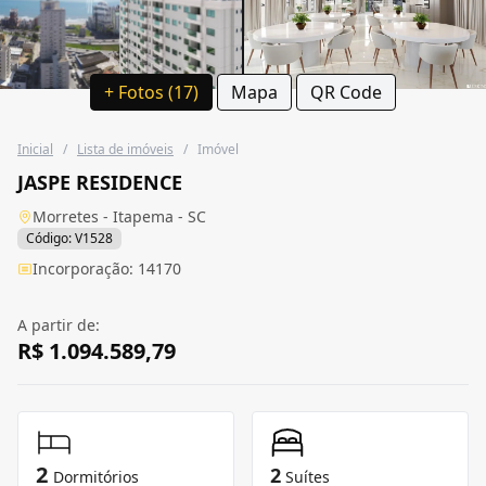
+ Fotos (17)
Mapa
QR Code
Inicial
/
Lista de imóveis
/
Imóvel
JASPE RESIDENCE
Morretes - Itapema - SC
Código: V1528
Incorporação: 14170
A partir de:
R$ 1.094.589,79
2
2
Dormitórios
Suítes