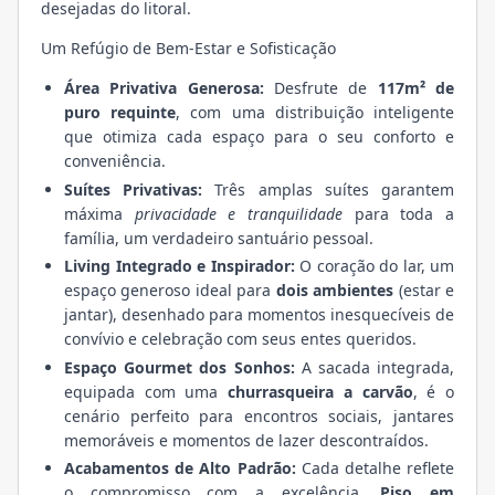
desejadas do litoral.
Um Refúgio de Bem-Estar e Sofisticação
Área Privativa Generosa:
Desfrute de
117m² de
puro requinte
, com uma distribuição inteligente
que otimiza cada espaço para o seu conforto e
conveniência.
Suítes Privativas:
Três amplas suítes garantem
máxima
privacidade e tranquilidade
para toda a
família, um verdadeiro santuário pessoal.
Living Integrado e Inspirador:
O coração do lar, um
espaço generoso ideal para
dois ambientes
(estar e
jantar), desenhado para momentos inesquecíveis de
convívio e celebração com seus entes queridos.
Espaço Gourmet dos Sonhos:
A sacada integrada,
equipada com uma
churrasqueira a carvão
, é o
cenário perfeito para encontros sociais, jantares
memoráveis e momentos de lazer descontraídos.
Acabamentos de Alto Padrão:
Cada detalhe reflete
o compromisso com a excelência.
Piso em