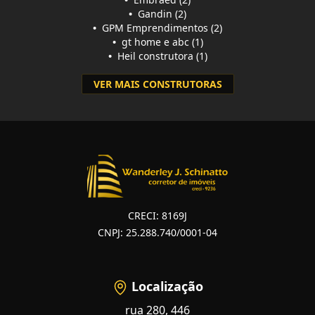
•
Gandin (2)
•
GPM Emprendimentos (2)
•
gt home e abc (1)
•
Heil construtora (1)
VER MAIS CONSTRUTORAS
CRECI: 8169J
CNPJ: 25.288.740/0001-04
Localização
rua 280, 446