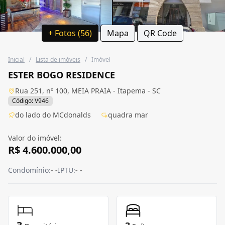
+ Fotos (56)
Mapa
QR Code
Inicial
/
Lista de imóveis
/
Imóvel
ESTER BOGO RESIDENCE
Rua 251, nº 100, MEIA PRAIA - Itapema - SC
Código: V946
do lado do MCdonalds
quadra mar
Valor do imóvel:
R$ 4.600.000,00
Condomínio:
- -
IPTU:
- -