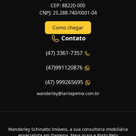
CEP: 88220-000
CNPJ: 25.288.740/0001-04
Como chegar
Contato
(47) 3361-7357
(47)991120876
(47) 999265695
wanderley@laritapema.com.br
Wanderley Schinatto Imóveis, a sua consultoria imobiliária
especialista em Itapema, Meia praia e Porto Belo