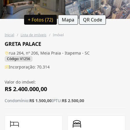
+ Fotos (72)
Mapa
QR Code
Inicial
/
Lista de imóveis
/
Imóvel
GRETA PALACE
rua 264, nº 206, Meia Praia - Itapema - SC
Código: V1256
Incorporação: 70.314
Valor do imóvel:
R$ 2.400.000,00
Condomínio:
R$ 1.500,00
IPTU:
R$ 2.500,00