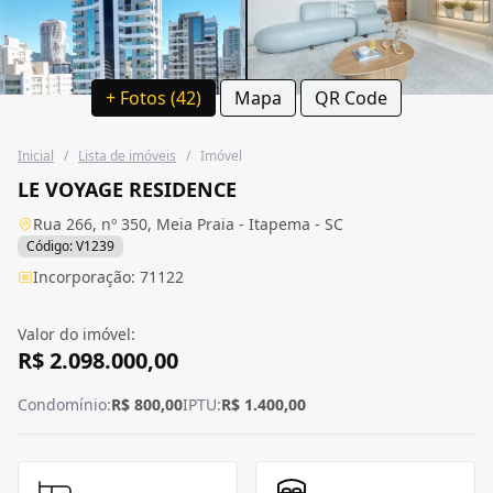
+ Fotos (42)
Mapa
QR Code
Inicial
/
Lista de imóveis
/
Imóvel
LE VOYAGE RESIDENCE
Rua 266, nº 350, Meia Praia - Itapema - SC
Código: V1239
Incorporação: 71122
Valor do imóvel:
R$ 2.098.000,00
Condomínio:
R$ 800,00
IPTU:
R$ 1.400,00