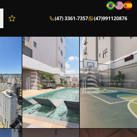
(47) 3361-7357
(47)991120876
Favoritos (0 itens)