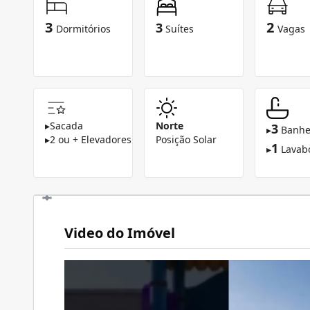
3
2
3
Dormitórios
Suítes
Vagas
▸
Sacada
Norte
3
▸
Banhe
▸
2 ou + Elevadores
Posição Solar
1
▸
Lavab
Video do Imóvel