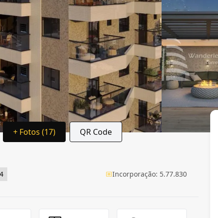
+ Fotos (17)
QR Code
4
Incorporação: 5.77.830