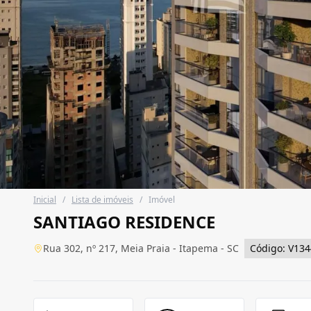
Inicial
/
Lista de imóveis
/
Imóvel
SANTIAGO RESIDENCE
Rua 302, nº 217, Meia Praia - Itapema - SC
Código: V134