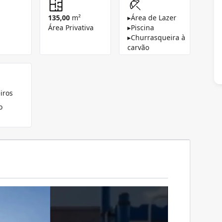
135,00
m²
▸
Área de Lazer
Área Privativa
▸
Piscina
▸
Churrasqueira à
carvão
iros
o