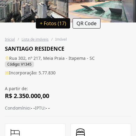
+ Fotos (17)
QR Code
Inicial
/
Lista de imóveis
/
Imóvel
SANTIAGO RESIDENCE
Rua 302, nº 217, Meia Praia - Itapema - SC
Código: V1345
Incorporação: 5.77.830
A partir de:
R$ 2.350.000,00
Condomínio:
- -
IPTU:
- -