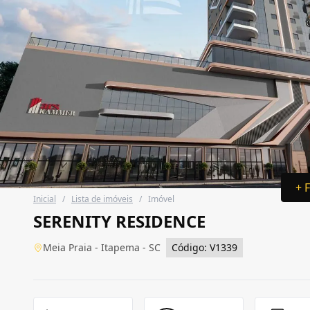
+ 
Inicial
/
Lista de imóveis
/
Imóvel
SERENITY RESIDENCE
Meia Praia - Itapema - SC
Código: V1339