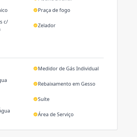
nico
Praça de fogo
s c/
Zelador
a
Medidor de Gás Individual
gua
Rebaixamento em Gesso
Suíte
 Água
Área de Serviço