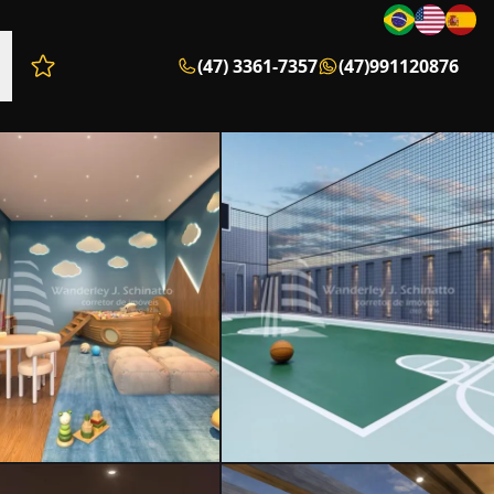
(47) 3361-7357
(47)991120876
Favoritos (0 itens)