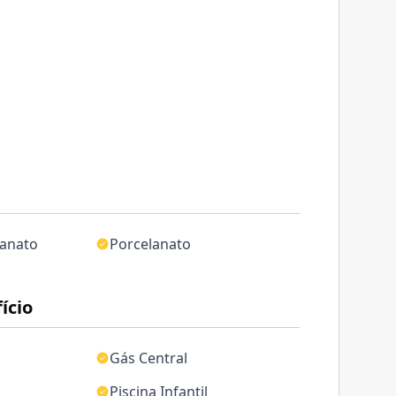
lanato
Porcelanato
ício
Gás Central
Piscina Infantil