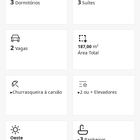
3
3
Dormitórios
Suítes
2
187,00
m²
Vagas
Área Total
▸
Churrasqueira à carvão
▸
2 ou + Elevadores
Oeste
3
▸
Banheiros