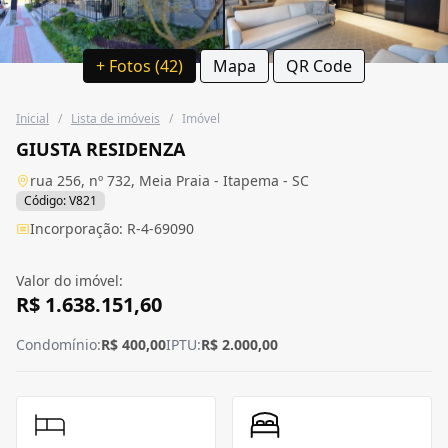
+ Fotos (42)
Mapa
QR Code
Inicial
/
Lista de imóveis
/
Imóvel
GIUSTA RESIDENZA
rua 256, nº 732, Meia Praia - Itapema - SC
Código: V821
Incorporação: R-4-69090
Valor do imóvel:
R$ 1.638.151,60
Condomínio:
R$ 400,00
IPTU:
R$ 2.000,00