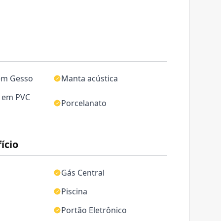
em Gesso
Manta acústica
o em PVC
Porcelanato
ício
Gás Central
Piscina
Portão Eletrônico