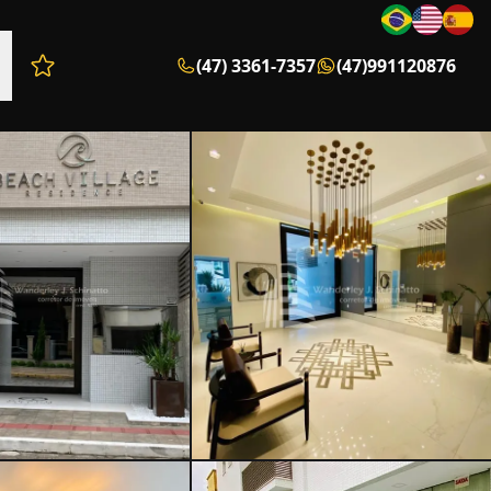
(47) 3361-7357
(47)991120876
Favoritos (0 itens)