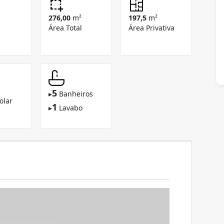
276,00
m²
197,5
m²
Área Total
Área Privativa
5
▸
Banheiros
olar
1
▸
Lavabo