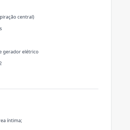
piração central)
s
 gerador elétrico
2
ea íntima;