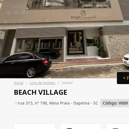
+ 
Inicial
/
Lista de imóveis
/
Imóvel
BEACH VILLAGE
rua 315, nº 198, Meia Praia - Itapema - SC
Código: V689