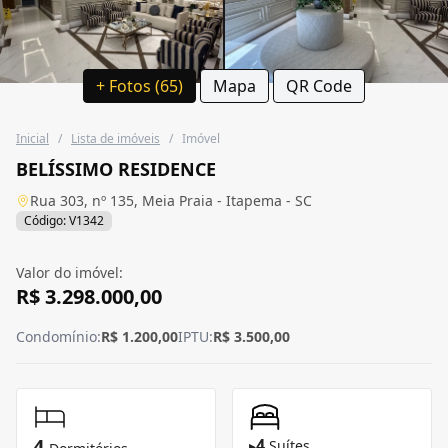
+ Fotos (65)
Mapa
QR Code
Inicial
/
Lista de imóveis
/
Imóvel
BELÍSSIMO RESIDENCE
Rua 303, nº 135, Meia Praia - Itapema - SC
Código: V1342
Valor do imóvel:
R$ 3.298.000,00
Condomínio:
R$ 1.200,00
IPTU:
R$ 3.500,00
4
4
▸
Suítes