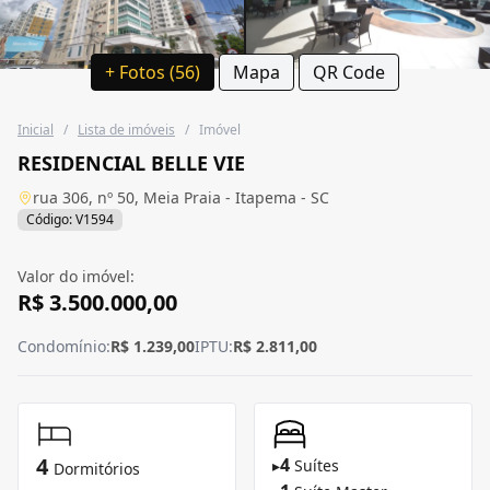
+ Fotos (56)
Mapa
QR Code
Inicial
/
Lista de imóveis
/
Imóvel
RESIDENCIAL BELLE VIE
rua 306, nº 50, Meia Praia - Itapema - SC
Código: V1594
Valor do imóvel:
R$ 3.500.000,00
Condomínio:
R$ 1.239,00
IPTU:
R$ 2.811,00
4
4
▸
Suítes
Dormitórios