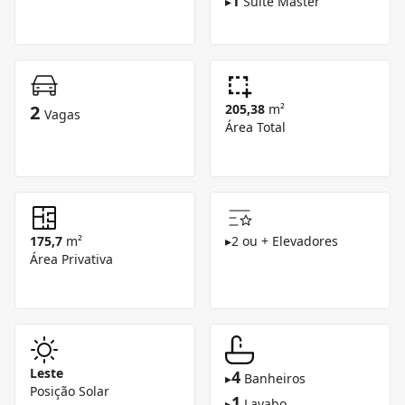
1
▸
Suíte Master
2
205,38
m²
Vagas
Área Total
175,7
m²
▸
2 ou + Elevadores
Área Privativa
Leste
4
▸
Banheiros
Posição Solar
1
▸
Lavabo