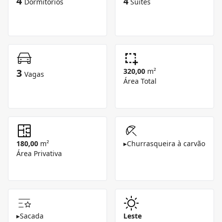
4
4
Dormitórios
Suítes
3
320,00
m²
Vagas
Área Total
180,00
m²
▸
Churrasqueira à carvão
Área Privativa
▸
Sacada
Leste