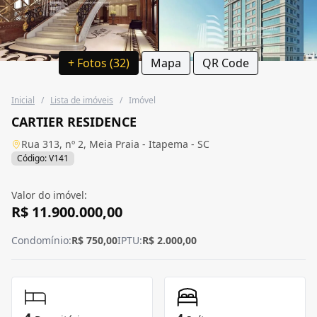
+ Fotos (32)
Mapa
QR Code
Inicial
/
Lista de imóveis
/
Imóvel
CARTIER RESIDENCE
Rua 313, nº 2, Meia Praia - Itapema - SC
Código: V141
Valor do imóvel:
R$ 11.900.000,00
Condomínio:
R$ 750,00
IPTU:
R$ 2.000,00