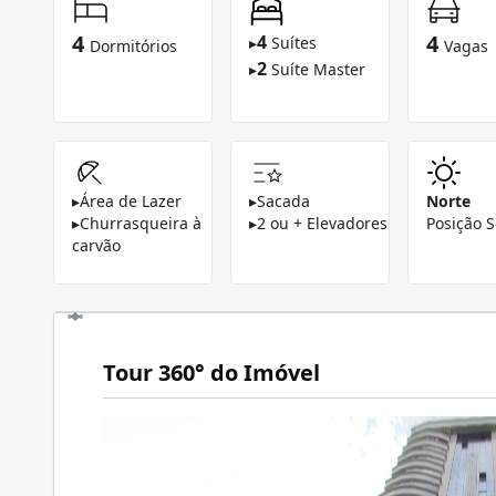
4
4
4
▸
Suítes
Dormitórios
Vagas
2
▸
Suíte Master
▸
Área de Lazer
▸
Sacada
Norte
▸
Churrasqueira à
▸
2 ou + Elevadores
Posição S
carvão
Tour 360° do Imóvel