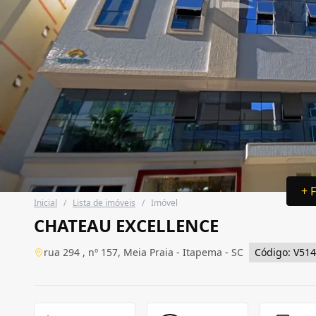
+ 
Inicial
/
Lista de imóveis
/
Imóvel
CHATEAU EXCELLENCE
rua 294 , nº 157, Meia Praia - Itapema - SC
Código: V514