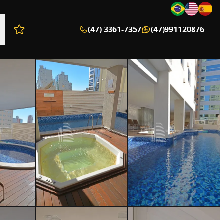
(47) 3361-7357
(47)991120876
Favoritos (0 itens)