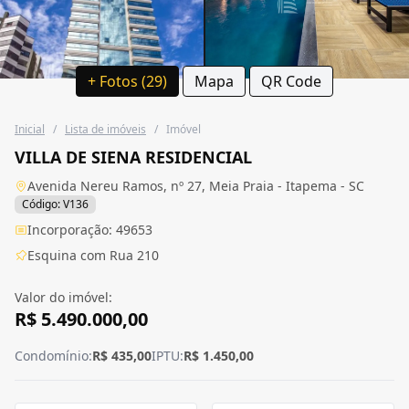
+ Fotos (29)
Mapa
QR Code
Inicial
/
Lista de imóveis
/
Imóvel
VILLA DE SIENA RESIDENCIAL
Avenida Nereu Ramos, nº 27, Meia Praia - Itapema - SC
Código: V136
Incorporação: 49653
Esquina com Rua 210
Valor do imóvel:
R$ 5.490.000,00
Condomínio:
R$ 435,00
IPTU:
R$ 1.450,00