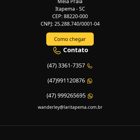
Meia Praia
Itapema - SC
CEP: 88220-000
CNPJ: 25.288.740/0001-04
Como chegar
Contato
(47) 3361-7357
(47)991120876
(47) 999265695
wanderley@laritapema.com.br