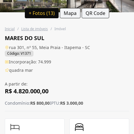
+ Fotos (13)
Mapa
QR Code
Inicial
/
Lista de imóveis
/
Imóvel
MARES DO SUL
rua 301, nº 55, Meia Praia - Itapema - SC
Código: V1371
Incorporação: 74.999
quadra mar
A partir de:
R$ 4.820.000,00
Condomínio:
R$ 800,00
IPTU:
R$ 3.000,00