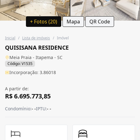
+ Fotos (20)
Mapa
QR Code
Inicial
/
Lista de imóveis
/
Imóvel
QUISISANA RESIDENCE
Meia Praia - Itapema - SC
Código: V1535
Incorporação: 3.86018
A partir de:
R$ 6.695.773,85
Condomínio:
- -
IPTU:
- -