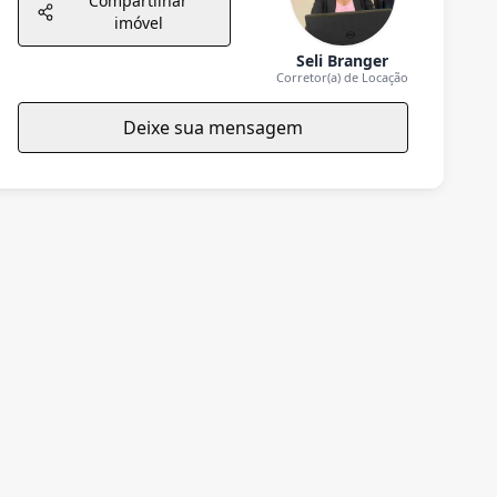
Compartilhar
imóvel
Seli Branger
Corretor(a) de Locação
Deixe sua mensagem