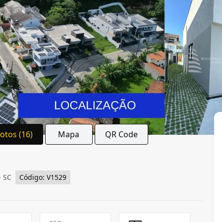
Fotos (16)
Mapa
QR Code
- SC
Código: V1529